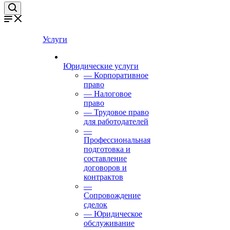
Услуги
Юридические услуги
— Корпоративное
право
— Налоговое
право
— Трудовое право
для работодателей
—
Профессиональная
подготовка и
составление
договоров и
контрактов
—
Сопровождение
сделок
— Юридическое
обслуживание