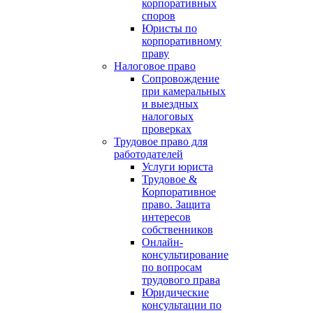
корпоративных
споров
Юристы по
корпоративному
праву
Налоговое право
Сопровождение
при камеральных
и выездных
налоговых
проверках
Трудовое право для
работодателей
Услуги юриста
Трудовое &
Корпоративное
право. Защита
интересов
собственников
Онлайн-
консультирование
по вопросам
трудового права
Юридические
консультации по