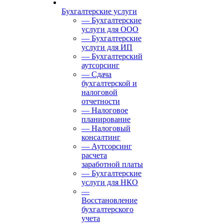
Бухгалтерские услуги
— Бухгалтерские
услуги для ООО
— Бухгалтерские
услуги для ИП
— Бухгалтерский
аутсорсинг
— Сдача
бухгалтерской и
налоговой
отчетности
— Налоговое
планирование
— Налоговый
консалтинг
— Аутсорсинг
расчета
заработной платы
— Бухгалтерские
услуги для НКО
—
Восстановление
бухгалтерского
учета