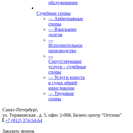
обслуживание
Судебные споры
— Арбитражные
споры
— Взыскание
долгов
—
Исполнительное
производство
—
Сопутствующие
услуги – судебные
споры
— Услуги юриста
в судах общей
юрисдикции
— Трудовые
споры
Санкт-Петербург,
ул. Торжковская , д. 5, офис 2-008, Бизнес-центр "Оптима"
+7 (812) 374-54-64
Заказать звонок