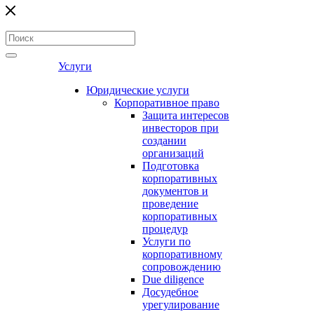
Услуги
Юридические услуги
Корпоративное право
Защита интересов
инвесторов при
создании
организаций
Подготовка
корпоративных
документов и
проведение
корпоративных
процедур
Услуги по
корпоративному
сопровождению
Due diligence
Досудебное
урегулирование