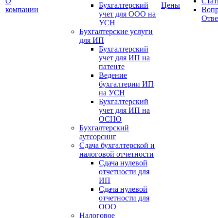
О
Стат
Бухгалтерский
Цены
компании
Вопр
учет для OOO на
Отве
УСН
Бухгалтерские услуги
для ИП
Бухгалтерский
учет для ИП на
патенте
Ведение
бухгалтерии ИП
на УСН
Бухгалтерский
учет для ИП на
ОСНО
Бухгалтерский
аутсорсинг
Сдача бухгалтерской и
налоговой отчетности
Сдача нулевой
отчетности для
ИП
Сдача нулевой
отчетности для
ООО
Налоговое