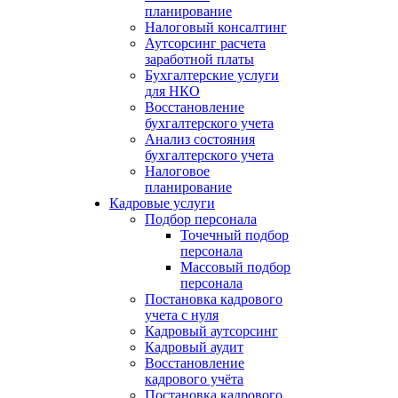
планирование
Налоговый консалтинг
Аутсорсинг расчета
заработной платы
Бухгалтерские услуги
для НКО
Восстановление
бухгалтерского учета
Анализ состояния
бухгалтерского учета
Налоговое
планирование
Кадровые услуги
Подбор персонала
Точечный подбор
персонала
Массовый подбор
персонала
Постановка кадрового
учета с нуля
Кадровый аутсорсинг
Кадровый аудит
Восстановление
кадрового учёта
Постановка кадрового