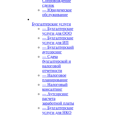
Сопровождение
сделок
— Юридическое
обслуживание
Бухгалтерские услуги
— Бухгалтерские
услуги для ООО
— Бухгалтерские
услуги для ИП
— Бухгалтерский
аутсорсинг
— Сдача
бухгалтерской и
налоговой
отчетности
— Налоговое
планирование
— Налоговый
консалтинг
— Аутсорсинг
расчета
заработной платы
— Бухгалтерские
услуги для НКО