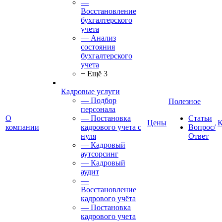
—
Восстановление
бухгалтерского
учета
— Анализ
состояния
бухгалтерского
учета
+ Ещё 3
Кадровые услуги
— Подбор
Полезное
персонала
О
— Постановка
Статьи
Цены
К
компании
кадрового учета с
Вопрос/
нуля
Ответ
— Кадровый
аутсорсинг
— Кадровый
аудит
—
Восстановление
кадрового учёта
— Постановка
кадрового учета