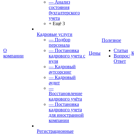
— Анализ
состояния
бухгалтерского
учета
+ Ещё 3
Кадровые услуги
— Подбор
Полезное
персонала
О
— Постановка
Статьи
Цены
К
компании
кадрового учета с
Вопрос/
нуля
Ответ
— Кадровый
аутсорсинг
— Кадровый
аудит
—
Восстановление
кадрового учёта
— Постановка
кадрового учета
для иностранной
компании
Регистрационные