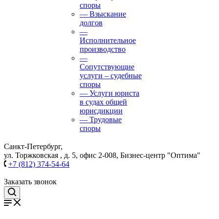
споры
— Взыскание
долгов
—
Исполнительное
производство
—
Сопутствующие
услуги – судебные
споры
— Услуги юриста
в судах общей
юрисдикции
— Трудовые
споры
Санкт-Петербург,
ул. Торжковская , д. 5, офис 2-008, Бизнес-центр "Оптима"
+7 (812) 374-54-64
Заказать звонок