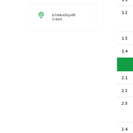
1.2
БЛИЖАЙШИЙ
ОФИС
1.3
1.4
2.1
2.2
2.3
2.4