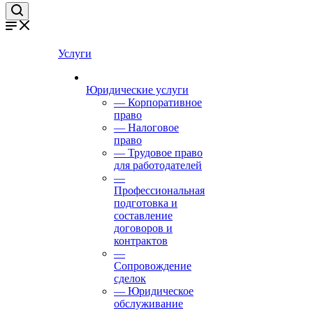
Услуги
Юридические услуги
— Корпоративное
право
— Налоговое
право
— Трудовое право
для работодателей
—
Профессиональная
подготовка и
составление
договоров и
контрактов
—
Сопровождение
сделок
— Юридическое
обслуживание