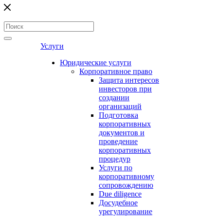
Услуги
Юридические услуги
Корпоративное право
Защита интересов
инвесторов при
создании
организаций
Подготовка
корпоративных
документов и
проведение
корпоративных
процедур
Услуги по
корпоративному
сопровождению
Due diligence
Досудебное
урегулирование