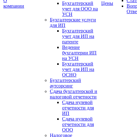
О
Стат
Бухгалтерский
Цены
компании
Вопр
учет для OOO на
Отве
УСН
Бухгалтерские услуги
для ИП
Бухгалтерский
учет для ИП на
патенте
Ведение
бухгалтерии ИП
на УСН
Бухгалтерский
учет для ИП на
ОСНО
Бухгалтерский
аутсорсинг
Сдача бухгалтерской и
налоговой отчетности
Сдача нулевой
отчетности для
ИП
Сдача нулевой
отчетности для
ООО
Налоговое