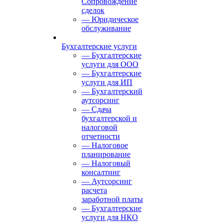
Сопровождение
сделок
— Юридическое
обслуживание
Бухгалтерские услуги
— Бухгалтерские
услуги для ООО
— Бухгалтерские
услуги для ИП
— Бухгалтерский
аутсорсинг
— Сдача
бухгалтерской и
налоговой
отчетности
— Налоговое
планирование
— Налоговый
консалтинг
— Аутсорсинг
расчета
заработной платы
— Бухгалтерские
услуги для НКО