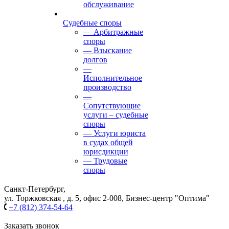
обслуживание
Судебные споры
— Арбитражные
споры
— Взыскание
долгов
—
Исполнительное
производство
—
Сопутствующие
услуги – судебные
споры
— Услуги юриста
в судах общей
юрисдикции
— Трудовые
споры
Санкт-Петербург,
ул. Торжковская , д. 5, офис 2-008, Бизнес-центр "Оптима"
+7 (812) 374-54-64
Заказать звонок