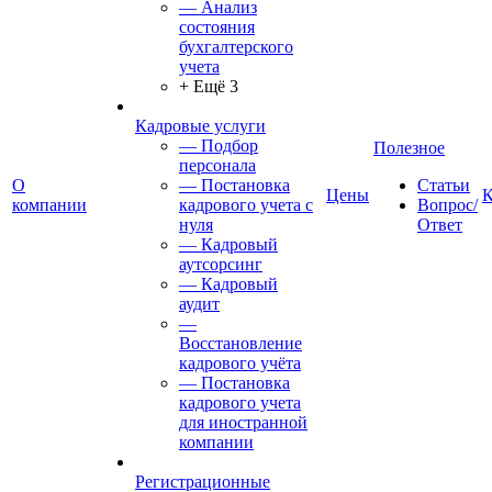
— Анализ
состояния
бухгалтерского
учета
+ Ещё 3
Кадровые услуги
— Подбор
Полезное
персонала
О
— Постановка
Статьи
Цены
К
компании
кадрового учета с
Вопрос/
нуля
Ответ
— Кадровый
аутсорсинг
— Кадровый
аудит
—
Восстановление
кадрового учёта
— Постановка
кадрового учета
для иностранной
компании
Регистрационные