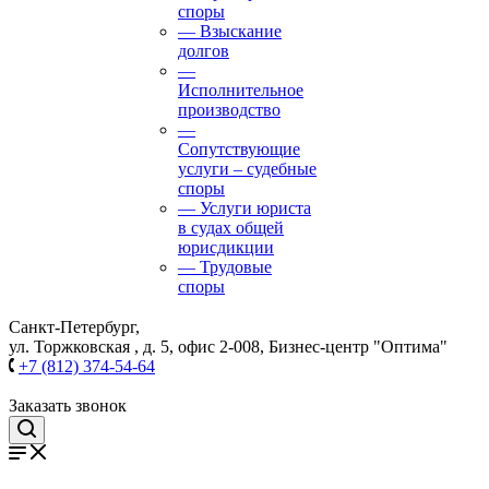
споры
— Взыскание
долгов
—
Исполнительное
производство
—
Сопутствующие
услуги – судебные
споры
— Услуги юриста
в судах общей
юрисдикции
— Трудовые
споры
Санкт-Петербург,
ул. Торжковская , д. 5, офис 2-008, Бизнес-центр "Оптима"
+7 (812) 374-54-64
Заказать звонок