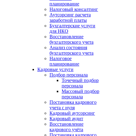
планирование
Налоговый консалтинг
Аутсорсинг расчета
заработной платы
Бухгалтерские услуги
для НКО
Восстановление
бухгалтерского учета
Анализ состояния
бухгалтерского учета
Налоговое
планирование
Кадровые услуги
Подбор персонала
Точечный подбор
персонала
Массовый подбор
персонала
Постановка кадрового
учета с нуля
Кадровый аутсорсинг
Кадровый аудит
Восстановление
кадрового учёта
Постановка кадрового