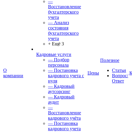
—
Восстановление
бухгалтерского
учета
— Анализ
состояния
бухгалтерского
учета
+ Ещё 3
Кадровые услуги
— Подбор
Полезное
персонала
О
— Постановка
Статьи
Цены
К
компании
кадрового учета с
Вопрос/
нуля
Ответ
— Кадровый
аутсорсинг
— Кадровый
аудит
—
Восстановление
кадрового учёта
— Постановка
кадрового учета