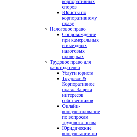
корпоративных
споров
Юристы по
корпоративному
праву
Налоговое право
Сопровождение
при камеральных
и выездных
налоговых
проверках
Трудовое право для
работодателей
Услуги юриста
Трудовое &
Корпоративное
право. Защита
интересов
собственников
Онлайн-
консультирование
по вопросам
трудового права
Юридические
консультации по