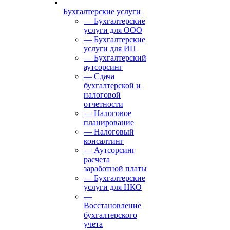
Бухгалтерские услуги
— Бухгалтерские
услуги для ООО
— Бухгалтерские
услуги для ИП
— Бухгалтерский
аутсорсинг
— Сдача
бухгалтерской и
налоговой
отчетности
— Налоговое
планирование
— Налоговый
консалтинг
— Аутсорсинг
расчета
заработной платы
— Бухгалтерские
услуги для НКО
—
Восстановление
бухгалтерского
учета