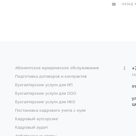
НАЗАД 
Абонентское юридическое обслуживание
+
З
Подготовка договоров и контрактов
Бухгалтерские услуги для ИП
i
Бухгалтерские услуги для ООО
у
Бухгалтерские услуги для НКО
ц
Постановка кадрового учета с нуля
Кадровый аутсорсинг
Кадровый аудит
Арбитражные споры