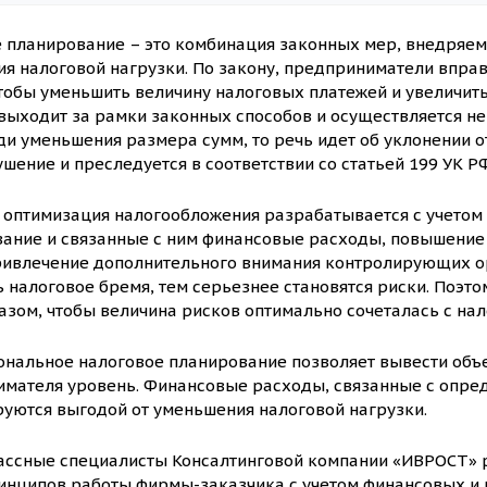
 планирование – это комбинация законных мер, внедряем
я налоговой нагрузки. По закону, предприниматели впра
чтобы уменьшить величину налоговых платежей и увеличит
выходит за рамки законных способов и осуществляется не 
ди уменьшения размера сумм, то речь идет об уклонении о
шение и преследуется в соответствии со статьей 199 УК РФ
 оптимизация налогообложения разрабатывается с учетом
ание и связанные с ним финансовые расходы, повышение 
ривлечение дополнительного внимания контролирующих ор
 налоговое бремя, тем серьезнее становятся риски. Поэ
азом, чтобы величина рисков оптимально сочеталась с на
нальное налоговое планирование позволяет вывести объ
мателя уровень. Финансовые расходы, связанные с опре
уются выгодой от уменьшения налоговой нагрузки.
ссные специалисты Консалтинговой компании «ИВРОСТ» 
инципов работы фирмы-заказчика с учетом финансовых и 