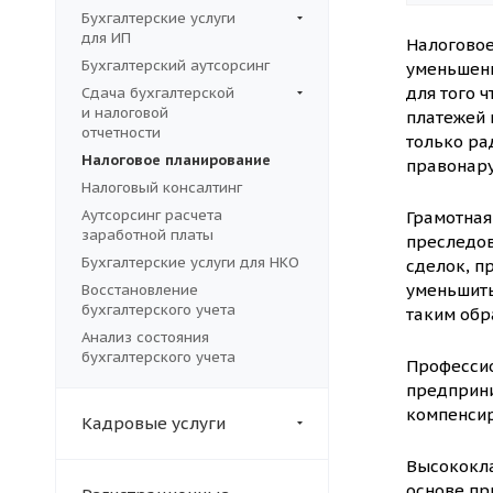
Бухгалтерские услуги
для ИП
Налоговое
Бухгалтерский аутсорсинг
уменьшени
для того 
Сдача бухгалтерской
и налоговой
платежей 
отчетности
только ра
Налоговое планирование
правонару
Налоговый консалтинг
Аутсорсинг расчета
Грамотная
заработной платы
преследов
Бухгалтерские услуги для НКО
сделок, п
уменьшить
Восстановление
бухгалтерского учета
таким обр
Анализ состояния
бухгалтерского учета
Профессио
предприни
компенсир
Кадровые услуги
Высококла
основе пр