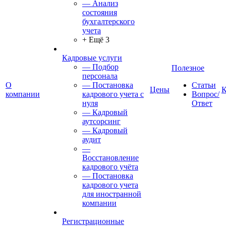
— Анализ
состояния
бухгалтерского
учета
+ Ещё 3
Кадровые услуги
— Подбор
Полезное
персонала
О
— Постановка
Статьи
Цены
К
компании
кадрового учета с
Вопрос/
нуля
Ответ
— Кадровый
аутсорсинг
— Кадровый
аудит
—
Восстановление
кадрового учёта
— Постановка
кадрового учета
для иностранной
компании
Регистрационные