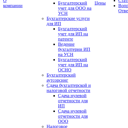
О
Стат
Бухгалтерский
Цены
компании
Вопр
учет для OOO на
Отве
УСН
Бухгалтерские услуги
для ИП
Бухгалтерский
учет для ИП на
патенте
Ведение
бухгалтерии ИП
на УСН
Бухгалтерский
учет для ИП на
ОСНО
Бухгалтерский
аутсорсинг
Сдача бухгалтерской и
налоговой отчетности
Сдача нулевой
отчетности для
ИП
Сдача нулевой
отчетности для
ООО
Налоговое