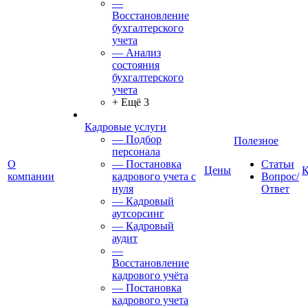
—
Восстановление
бухгалтерского
учета
— Анализ
состояния
бухгалтерского
учета
+ Ещё 3
Кадровые услуги
— Подбор
Полезное
персонала
О
— Постановка
Статьи
Цены
К
компании
кадрового учета с
Вопрос/
нуля
Ответ
— Кадровый
аутсорсинг
— Кадровый
аудит
—
Восстановление
кадрового учёта
— Постановка
кадрового учета