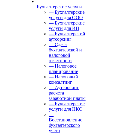
Бухгалтерские услуги
— Бухгалтерские
услуги для ООО
— Бухгалтерские
услуги для ИП
— Бухгалтерский
аутсорсинг
— Сдача
бухгалтерской и
налоговой
отчетности
— Налоговое
планирование
— Налоговый
консалтинг
— Аутсорсинг
расчета
заработной платы
— Бухгалтерские
услуги для НКО
—
Восстановление
бухгалтерского
учета