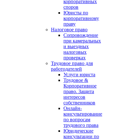
корпоративных
споров
Юристы по
корпоративному
праву
Налоговое право
Сопровождение
при камеральных
и выездных
налоговых
проверках
Трудовое право для
работодателей
Услуги юриста
Трудовое &
Корпоративное
право. Защита
интересов
собственников
Онлайн-
консультирование
по вопросам
трудового права
Юридические
консультации по