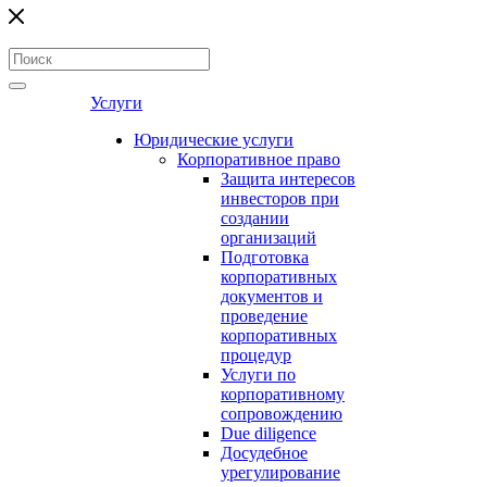
Услуги
Юридические услуги
Корпоративное право
Защита интересов
инвесторов при
создании
организаций
Подготовка
корпоративных
документов и
проведение
корпоративных
процедур
Услуги по
корпоративному
сопровождению
Due diligence
Досудебное
урегулирование