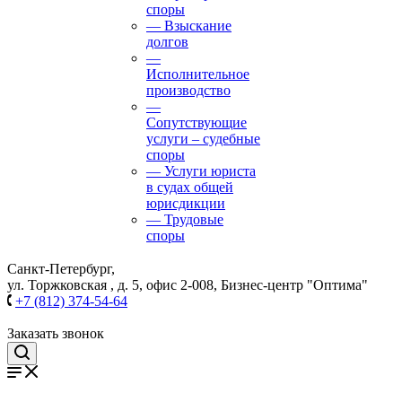
споры
— Взыскание
долгов
—
Исполнительное
производство
—
Сопутствующие
услуги – судебные
споры
— Услуги юриста
в судах общей
юрисдикции
— Трудовые
споры
Санкт-Петербург,
ул. Торжковская , д. 5, офис 2-008, Бизнес-центр "Оптима"
+7 (812) 374-54-64
Заказать звонок