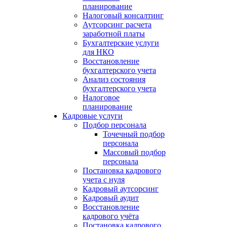
планирование
Налоговый консалтинг
Аутсорсинг расчета
заработной платы
Бухгалтерские услуги
для НКО
Восстановление
бухгалтерского учета
Анализ состояния
бухгалтерского учета
Налоговое
планирование
Кадровые услуги
Подбор персонала
Точечный подбор
персонала
Массовый подбор
персонала
Постановка кадрового
учета с нуля
Кадровый аутсорсинг
Кадровый аудит
Восстановление
кадрового учёта
Постановка кадрового