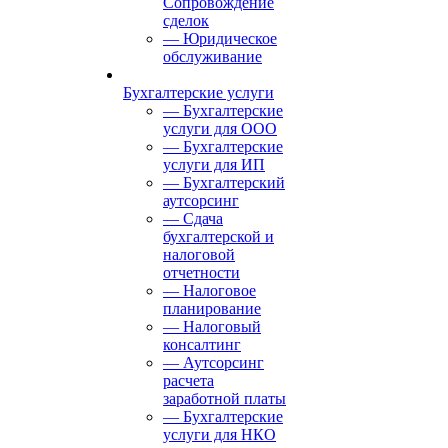
Сопровождение
сделок
— Юридическое
обслуживание
Бухгалтерские услуги
— Бухгалтерские
услуги для ООО
— Бухгалтерские
услуги для ИП
— Бухгалтерский
аутсорсинг
— Сдача
бухгалтерской и
налоговой
отчетности
— Налоговое
планирование
— Налоговый
консалтинг
— Аутсорсинг
расчета
заработной платы
— Бухгалтерские
услуги для НКО