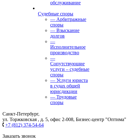
обслуживание
Судебные споры
— Арбитражные
споры
— Взыскание
долгов
—
Исполнительное
производство
—
Сопутствующие
услуги – судебные
споры
— Услуги юриста
в судах общей
юрисдикции
— Трудовые
споры
Санкт-Петербург,
ул. Торжковская , д. 5, офис 2-008, Бизнес-центр "Оптима"
+7 (812) 374-54-64
Заказать звонок