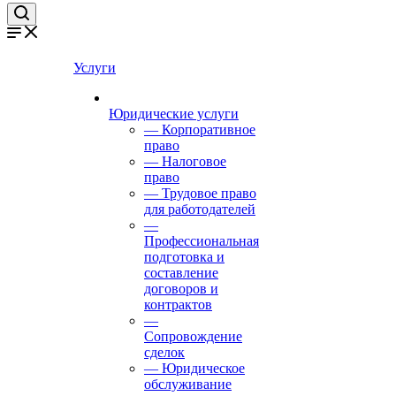
Услуги
Юридические услуги
— Корпоративное
право
— Налоговое
право
— Трудовое право
для работодателей
—
Профессиональная
подготовка и
составление
договоров и
контрактов
—
Сопровождение
сделок
— Юридическое
обслуживание